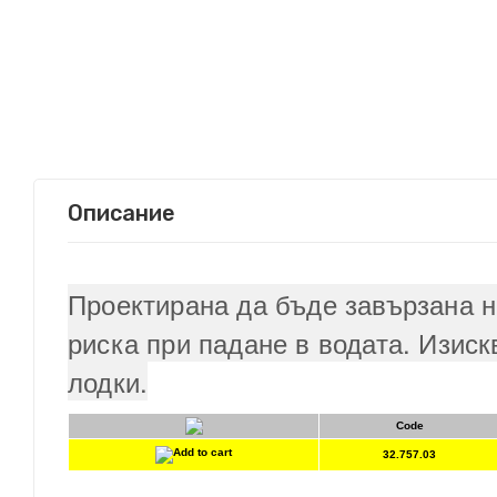
Описание
Проектирана да бъде завързана н
риска при падане в водата. Изиск
лодки.
Code
32.757.03