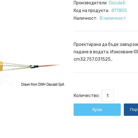
Производители
Osculati
Код на продукта:
817805
Наличност:
В наличност
Проектирана да бъде завързан
падане в водата. Изискване 
cm32.757.031525..
Количество:
Купи
Пор