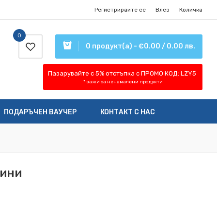
Регистрирайте се
Влез
Количка
0
0 продукт(а) - €0.00 / 0.00 лв.
Пазарувайте с 5% отстъпка
с ПРОМО КОД:
LZY5
* важи за ненамалени продукти
ПОДАРЪЧЕН ВАУЧЕР
КОНТАКТ С НАС
мини