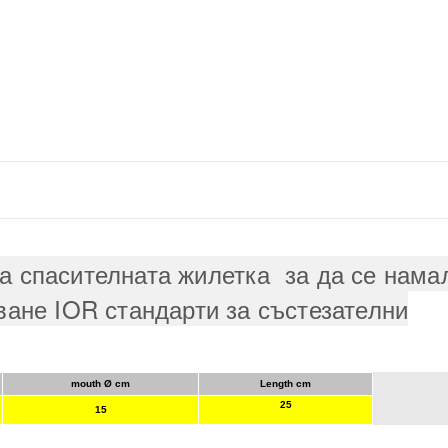
а спасителната жилетка за да се нама
ване IOR стандарти за състезателни
mouth Ø cm
Length cm
25
15