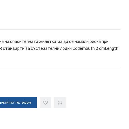
а на спасителната жилетка за да се намали риска при
IOR стандарти за състезателни лодки.Codemouth Ø cmLength
ъчай по телефон