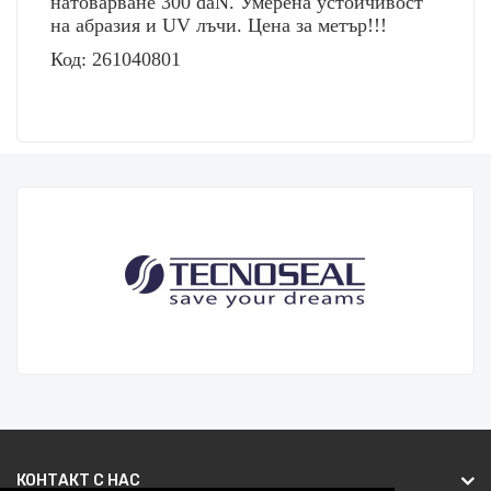
натоварване 300 daN. Умерена устойчивост
на абразия и UV лъчи. Цена за метър!!!
Код: 261040801
КОНТАКТ С НАС