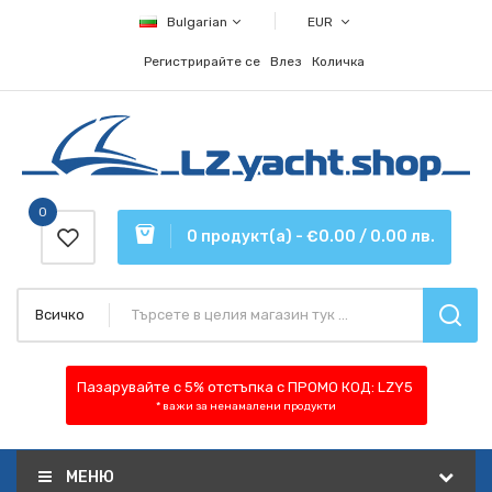
Bulgarian
EUR
Регистрирайте се
Влез
Количка
0
0 продукт(а) - €0.00 / 0.00 лв.
Всичко
Пазарувайте с 5% отстъпка
с ПРОМО КОД:
LZY5
* важи за ненамалени продукти
МЕНЮ