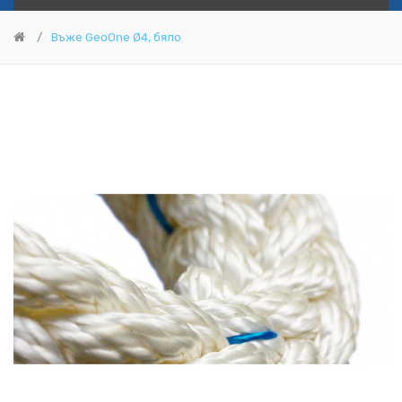
Въже GeoOne Ø4, бяло