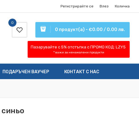
Регистрирайте се
Влез
Количка
0
0 продукт(а) - €0.00 / 0.00 лв.
Пазарувайте с 5% отстъпка
с ПРОМО КОД:
LZY5
* важи за ненамалени продукти
ПОДАРЪЧЕН ВАУЧЕР
КОНТАКТ С НАС
 синьо