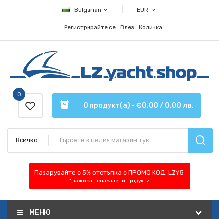
Bulgarian
EUR
Регистрирайте се
Влез
Количка
0
0 продукт(а) - €0.00 / 0.00 лв.
Всичко
Пазарувайте с 5% отстъпка
с ПРОМО КОД:
LZY5
* важи за ненамалени продукти
МЕНЮ