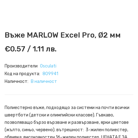
Въже MARLOW Excel Pro, Ø2 мм
€0.57 / 1.11 лв.
Производители
Osculati
Код на продукта:
809941
Наличност:
В наличност
Полиестерно въже, подходящо за системи на почти всички
швертботи (детски и олимпийски класове). Гъвкаво,
позволяващо бързо вързване и развързване, ярки цветове
(жълто, синьо, червено). вътрешност: 3-жилен полиестер,
обвивка: високоякостен 16-жилен полиестер. ЦЕНАТА Е ЗА