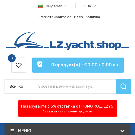
Bulgarian
EUR
Регистрирайте се
Влез
Количка
0
0 продукт(а) - €0.00 / 0.00 лв.
Всичко
Пазарувайте с 5% отстъпка
с ПРОМО КОД:
LZY5
* важи за ненамалени продукти
МЕНЮ