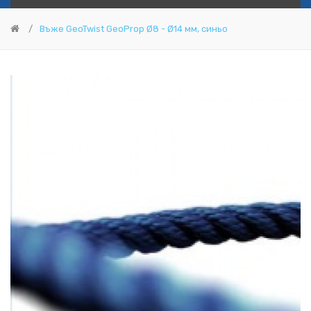
Въже GeoTwist GeoProp Ø8 - Ø14 мм, синьо