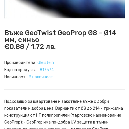
Въже GeoTwist GeoProp Ø8 - Ø14
мм, синьо
€0.88 / 1.72 лв.
Производители
Gleistein
Код на продукта:
817574
Наличност:
В наличност
Подходящо за швартоване и закотвяне въже с добри
показатели и добра цена. Варианти от Ø8 до Ø14 - трижилна
конструкция от HT полипропилен (търговско наименование
GeoProp); - GeoProp има по-добра UV защита в тъмни