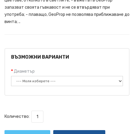
цветове, отколкото в светлите; - въжетата GeoProp
запазват своята гъвкавост и не се втвърдяват при
употреба; - плаващо, GeoProp не позволява приближаване до
винта; ..
ВЪЗМОЖНИ ВАРИАНТИ
Диаметър
Количество: