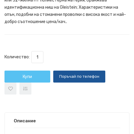
или 32-жилна HT полиестерна материя; Оранжева
идентификационна ниш на Gleistein; Характеристики на
опън, подобни на стоманени проволки с висока якост и най-
добро съотношение цена/кач..
Количество:
Купи
Поръчай по телефон
Описание