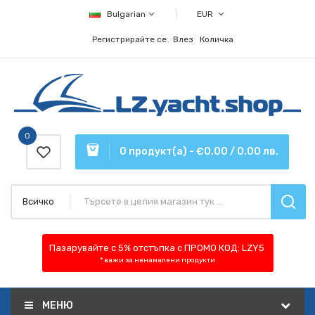
Bulgarian
EUR
Регистрирайте се
Влез
Количка
0
0 продукт(а) - €0.00 / 0.00 лв.
Всичко
Пазарувайте с 5% отстъпка
с ПРОМО КОД:
LZY5
* важи за ненамалени продукти
МЕНЮ