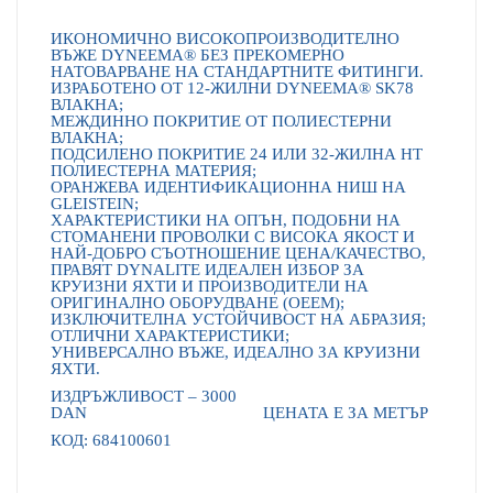
ИКОНОМИЧНО ВИСОКОПРОИЗВОДИТЕЛНО
ВЪЖЕ DYNEEMA® БЕЗ ПРЕКОМЕРНО
НАТОВАРВАНЕ НА СТАНДАРТНИТЕ ФИТИНГИ.
ИЗРАБОТЕНО ОТ 12-ЖИЛНИ DYNEEMA® SK78
ВЛАКНА;
МЕЖДИННО ПОКРИТИЕ ОТ ПОЛИЕСТЕРНИ
ВЛАКНА;
ПОДСИЛЕНО ПОКРИТИЕ 24 ИЛИ 32-ЖИЛНА HT
ПОЛИЕСТЕРНА МАТЕРИЯ;
ОРАНЖЕВА ИДЕНТИФИКАЦИОННА НИШ НА
GLEISTEIN;
ХАРАКТЕРИСТИКИ НА ОПЪН, ПОДОБНИ НА
СТОМАНЕНИ ПРОВОЛКИ С ВИСОКА ЯКОСТ И
НАЙ-ДОБРО СЪОТНОШЕНИЕ ЦЕНА/КАЧЕСТВО,
ПРАВЯТ DYNALITE ИДЕАЛЕН ИЗБОР ЗА
КРУИЗНИ ЯХТИ И ПРОИЗВОДИТЕЛИ НА
ОРИГИНАЛНО ОБОРУДВАНЕ (OEEM);
ИЗКЛЮЧИТЕЛНА УСТОЙЧИВОСТ НА АБРАЗИЯ;
ОТЛИЧНИ ХАРАКТЕРИСТИКИ;
УНИВЕРСАЛНО ВЪЖЕ, ИДЕАЛНО ЗА КРУИЗНИ
ЯХТИ.
ИЗДРЪЖЛИВОСТ – 300
0
DAN
ЦЕНАТА Е ЗА МЕТЪР
КОД: 684100601