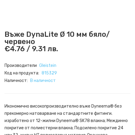
Въже DynaLite Ø 10 мм бяло/
червено
€4.76 / 9.31 лв.
Производители
Gleistein
Код на продукта:
815329
Наличност:
В наличност
Икономично високопроизводително въже Dyneema® без
прекомерно натоварване на стандартните фитинги.
изработено от 12-жилни Dyneema® SK78 влакна; Междинно
покритие от полиестерни влакна; Подсилено покритие 24