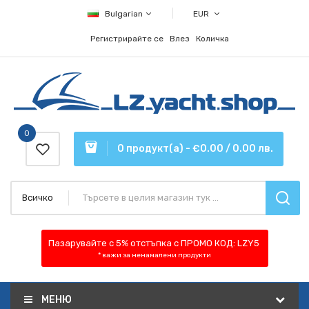
Bulgarian
EUR
Регистрирайте се
Влез
Количка
0
0 продукт(а) - €0.00 / 0.00 лв.
Всичко
Пазарувайте с 5% отстъпка
с ПРОМО КОД:
LZY5
* важи за ненамалени продукти
МЕНЮ