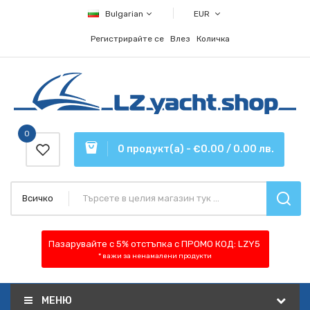
Bulgarian
EUR
Регистрирайте се
Влез
Количка
0
0 продукт(а) - €0.00 / 0.00 лв.
Всичко
Пазарувайте с 5% отстъпка
с ПРОМО КОД:
LZY5
* важи за ненамалени продукти
МЕНЮ