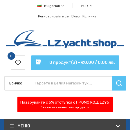
Bulgarian
EUR
Регистрирайте се
Влез
Количка
0
0 продукт(а) - €0.00 / 0.00 лв.
Всичко
Пазарувайте с 5% отстъпка
с ПРОМО КОД:
LZY5
* важи за ненамалени продукти
МЕНЮ