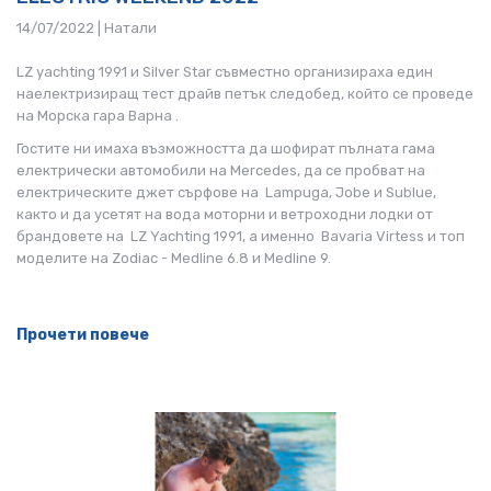
14/07/2022 | Натали
LZ yachting 1991 и Silver Star съвместно организираха един
наелектризиращ тест драйв петък следобед, който се проведе
на Морска гара Варна .
Гостите ни имаха възможността да шофират пълната гама
електрически автомобили на Mercedes, да се пробват на
електрическите джет сърфове на Lampuga, Jobe и Sublue,
както и да усетят на вода моторни и ветроходни лодки от
брандовете на LZ Yachting 1991, а именно Bavaria Virtess и топ
моделите на Zodiac - Medline 6.8 и Medline 9.
Прочети повече