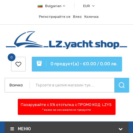
Bulgarian
EUR
Регистрирайте се
Влез
Количка
0
0 продукт(а) - €0.00 / 0.00 лв.
Всичко
Пазарувайте с 5% отстъпка
с ПРОМО КОД:
LZY5
* важи за ненамалени продукти
МЕНЮ