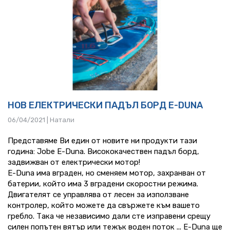
НОВ ЕЛЕКТРИЧЕСКИ ПАДЪЛ БОРД E-DUNA
06/04/2021 | Натали
Представяме Ви един от новите ни продукти тази 
година: Jobe E-Duna. Висококачествен падъл борд, 
задвижван от електрически мотор! 

E-Duna има вграден, но сменяем мотор, захранван от 
батерии, който има 3 вградени скоростни режима. 
Двигателят се управлява от лесен за използване 
контролер, който можете да свържете към вашето 
гребло. Така че независимо дали сте изправени срещу 
силен попътен вятър или тежък воден поток ... E-Duna ще 