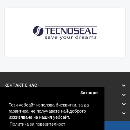
КОНТАКТ С НАС
Затвори
ИНФОРМАЦИЯ
ОБСЛУЖВАНЕ НА КЛИЕНТИ
Този уебсайт използва бисквитки, за да
гарантира, че получавате най-доброто
ДРУГИ
изживяване на нашия уебсайт.
Политика за поверителност