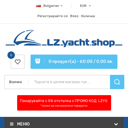
Bulgarian
EUR
Регистрирайте се
Влез
Количка
0
0 продукт(а) - €0.00 / 0.00 лв.
Всичко
Пазарувайте с 5% отстъпка
с ПРОМО КОД:
LZY5
* важи за ненамалени продукти
МЕНЮ