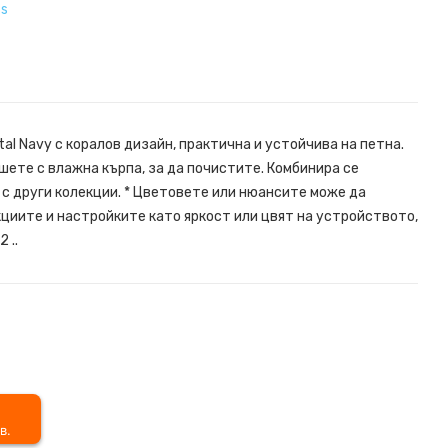
ss
al Navy с коралов дизайн, практична и устойчива на петна.
шете с влажна кърпа, за да почистите. Комбинира се
 с други колекции. * Цветовете или нюансите може да
циите и настройките като яркост или цвят на устройството,
 ..
в.