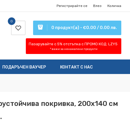
Регистрирайте се
Влез
Количка
0
0 продукт(а) - €0.00 / 0.00 лв.
Пазарувайте с 5% отстъпка
с ПРОМО КОД:
LZY5
* важи за ненамалени продукти
ПОДАРЪЧЕН ВАУЧЕР
КОНТАКТ С НАС
доустойчива покривка, 200x140 см
.