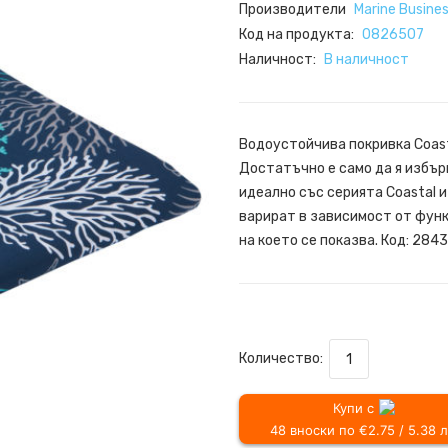
Производители
Marine Busine
Код на продукта:
0826507
Наличност:
В наличност
Водоустойчива покривка Coast
Достатъчно е само да я избър
идеално със серията Coastal и
варират в зависимост от функ
на което се показва. Код: 28432
Количество:
Купи с
48 вноски по €2.75 / 5.38 л