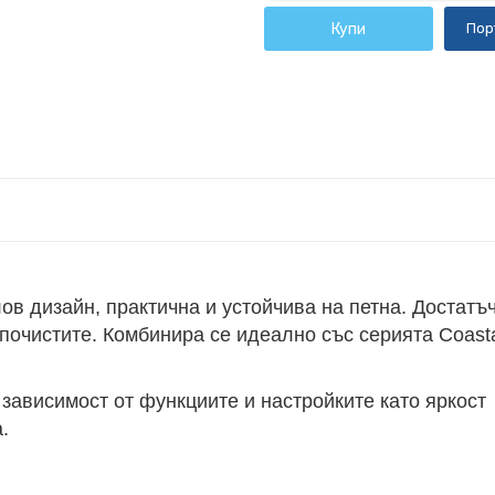
Купи
Пор
ов дизайн, практична и устойчива на петна. Достатъ
 почистите. Комбинира се идеално със серията Coasta
зависимост от функциите и настройките като яркост
.