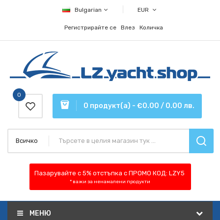
Bulgarian
EUR
Регистрирайте се
Влез
Количка
0
0 продукт(а) - €0.00 / 0.00 лв.
Всичко
Пазарувайте с 5% отстъпка
с ПРОМО КОД:
LZY5
* важи за ненамалени продукти
МЕНЮ