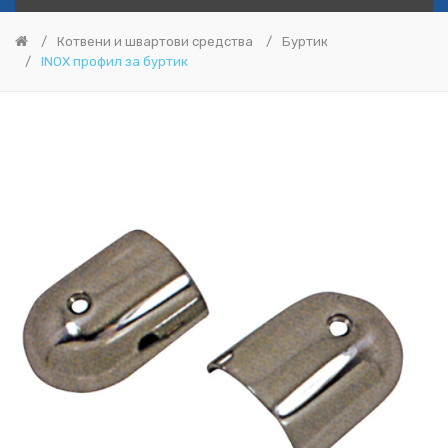
Котвени и швартови средства
Буртик
INOX профил за буртик