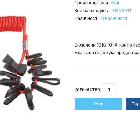
Производители
Eval
Код на продукта:
0823611
Наличност:
В наличност
Включени 10 КЛЮЧА, които пасв
Въртящата се кука предотврат
Количество:
Купи
Пор