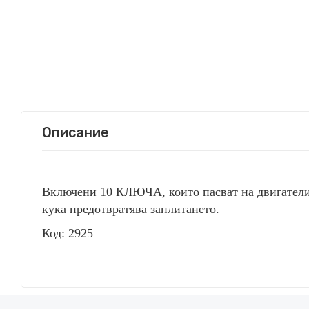
Описание
Включ
ени
10 КЛЮЧА, които пасват на
двигател
кука предотвратява заплитането.
Код: 2925