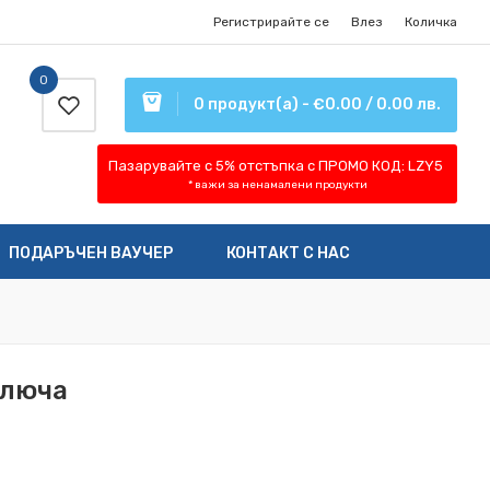
Регистрирайте се
Влез
Количка
0
0 продукт(а) - €0.00 / 0.00 лв.
Пазарувайте с 5% отстъпка
с ПРОМО КОД:
LZY5
* важи за ненамалени продукти
ПОДАРЪЧЕН ВАУЧЕР
КОНТАКТ С НАС
ключа