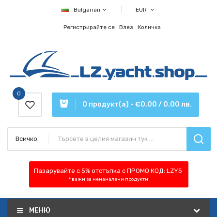
Bulgarian
EUR
Регистрирайте се
Влез
Количка
0
0 продукт(а) - €0.00 / 0.00 лв.
Всичко
Пазарувайте с 5% отстъпка
с ПРОМО КОД:
LZY5
* важи за ненамалени продукти
МЕНЮ