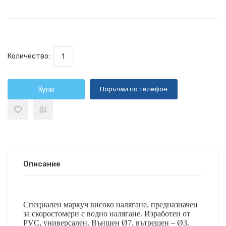
Количество:
Купи
Поръчай по телефон
Описание
Специален маркуч високо налягане, предназначен
за скоростомери с водно налягане. Изработен от
PVC, универсален. Външен
Ø
7, вътрешен –
Ø
3.